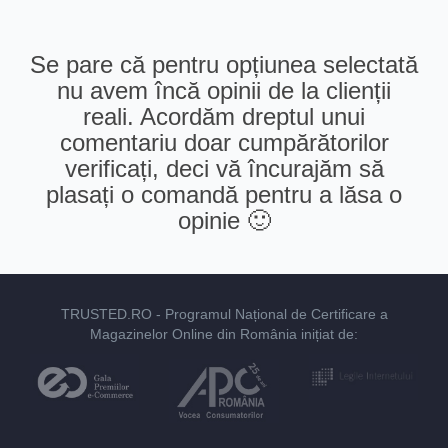
Se pare că pentru opțiunea selectată
nu avem încă opinii de la clienții
reali. Acordăm dreptul unui
comentariu doar cumpărătorilor
verificați, deci vă încurajăm să
plasați o comandă pentru a lăsa o
opinie 🙂
TRUSTED.RO
- Programul Național de Certificare a
Magazinelor Online din România inițiat de: