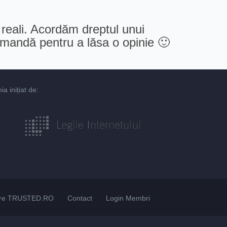
 reali. Acordăm dreptul unui
comandă pentru a lăsa o opinie 🙂
 inițiat de:
re TRUSTED.RO
Contact
Login Membri