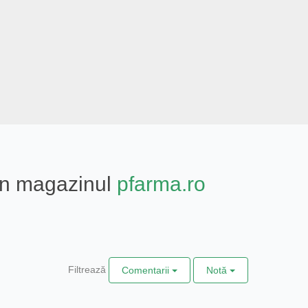
din magazinul
pfarma.ro
Filtrează
Comentarii
Notă