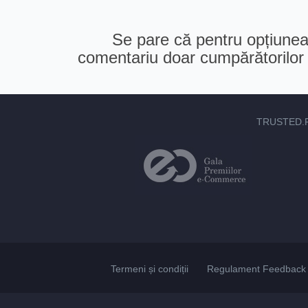
Se pare că pentru opțiunea 
comentariu doar cumpărătorilor v
TRUSTED.
Termeni și condiții
Regulament Feedback 