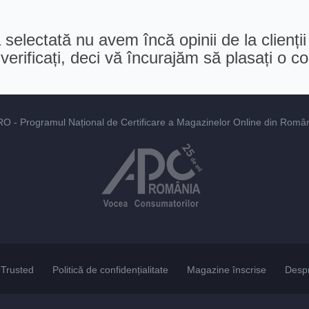
selectată nu avem încă opinii de la clienții
erificați, deci vă încurajăm să plasați o 
RO
- Programul Național de Certificare a Magazinelor Online din România
Trusted
Politică de confidențialitate
Magazine înscrise
Desp