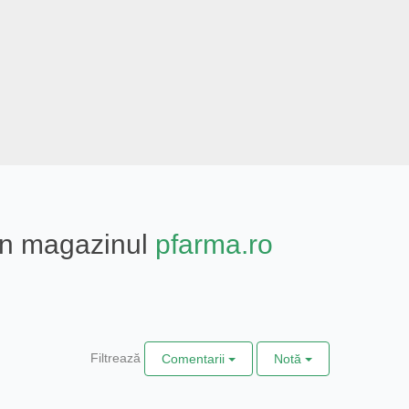
din magazinul
pfarma.ro
Filtrează
Comentarii
Notă