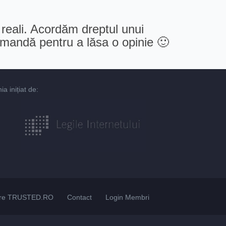
 reali. Acordăm dreptul unui
comandă pentru a lăsa o opinie 🙂
 inițiat de:
re TRUSTED.RO
Contact
Login Membri