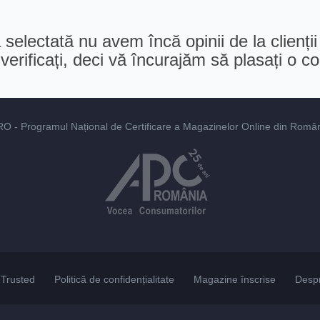
selectată nu avem încă opinii de la clienții
erificați, deci vă încurajăm să plasați o 
RO
- Programul Național de Certificare a Magazinelor Online din România
Trusted
Politică de confidențialitate
Magazine înscrise
Desp