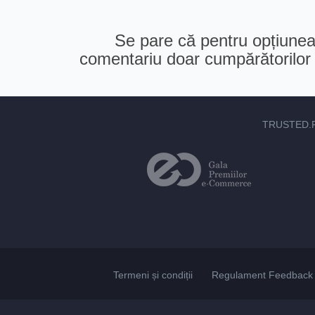
Se pare că pentru opțiunea 
comentariu doar cumpărătorilor v
TRUSTED.
Termeni și condiții
Regulament Feedback 