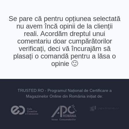
Se pare că pentru opțiunea selectată
nu avem încă opinii de la clienții
reali. Acordăm dreptul unui
comentariu doar cumpărătorilor
verificați, deci vă încurajăm să
plasați o comandă pentru a lăsa o
opinie 🙂
TRUSTED.RO
- Programul Național de Certificare a
Magazinelor Online din România inițiat de: