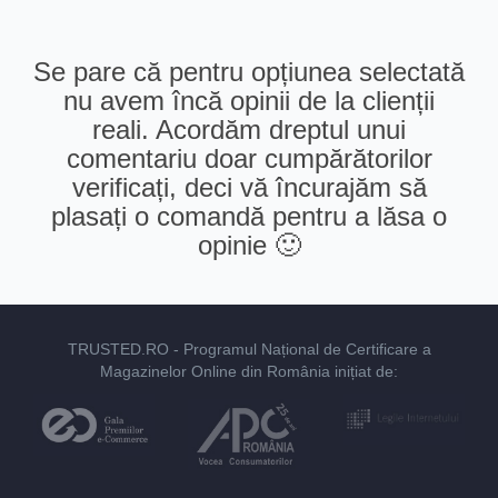
Se pare că pentru opțiunea selectată
nu avem încă opinii de la clienții
reali. Acordăm dreptul unui
comentariu doar cumpărătorilor
verificați, deci vă încurajăm să
plasați o comandă pentru a lăsa o
opinie 🙂
TRUSTED.RO
- Programul Național de Certificare a
Magazinelor Online din România inițiat de: