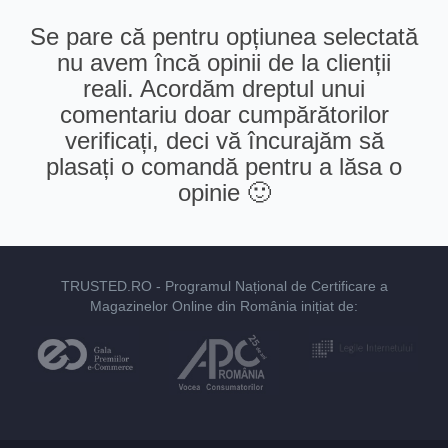
Se pare că pentru opțiunea selectată
nu avem încă opinii de la clienții
reali. Acordăm dreptul unui
comentariu doar cumpărătorilor
verificați, deci vă încurajăm să
plasați o comandă pentru a lăsa o
opinie 🙂
TRUSTED.RO
- Programul Național de Certificare a
Magazinelor Online din România inițiat de: