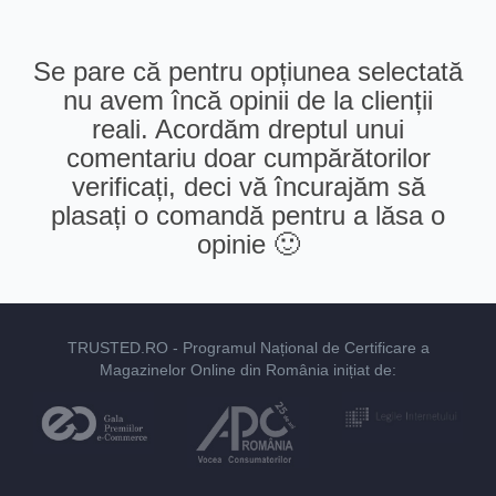
Se pare că pentru opțiunea selectată
nu avem încă opinii de la clienții
reali. Acordăm dreptul unui
comentariu doar cumpărătorilor
verificați, deci vă încurajăm să
plasați o comandă pentru a lăsa o
opinie 🙂
TRUSTED.RO
- Programul Național de Certificare a
Magazinelor Online din România inițiat de: