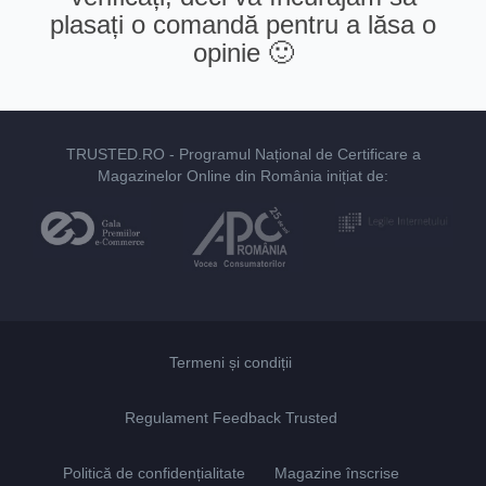
plasați o comandă pentru a lăsa o
opinie 🙂
TRUSTED.RO
- Programul Național de Certificare a
Magazinelor Online din România inițiat de:
Termeni și condiții
Regulament Feedback Trusted
Politică de confidențialitate
Magazine înscrise