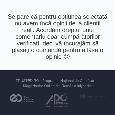
Se pare că pentru opțiunea selectată
nu avem încă opinii de la clienții
reali. Acordăm dreptul unui
comentariu doar cumpărătorilor
verificați, deci vă încurajăm să
plasați o comandă pentru a lăsa o
opinie 🙂
TRUSTED.RO
- Programul Național de Certificare a
Magazinelor Online din România inițiat de: