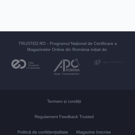
TRUSTED.RO
- Programul Național de Certificare a
Magazinelor Online din România inițiat de:
Termeni și condiții
Regulament Feedback Trusted
Politică de confidențialitate
Magazine înscrise