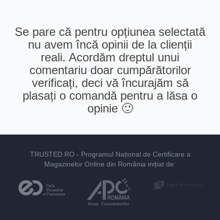
Se pare că pentru opțiunea selectată
nu avem încă opinii de la clienții
reali. Acordăm dreptul unui
comentariu doar cumpărătorilor
verificați, deci vă încurajăm să
plasați o comandă pentru a lăsa o
opinie 🙂
TRUSTED.RO
- Programul Național de Certificare a
Magazinelor Online din România inițiat de: