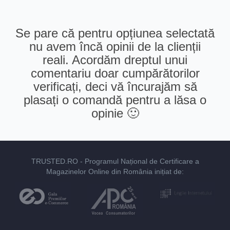
Se pare că pentru opțiunea selectată
nu avem încă opinii de la clienții
reali. Acordăm dreptul unui
comentariu doar cumpărătorilor
verificați, deci vă încurajăm să
plasați o comandă pentru a lăsa o
opinie 🙂
TRUSTED.RO
- Programul Național de Certificare a
Magazinelor Online din România inițiat de: