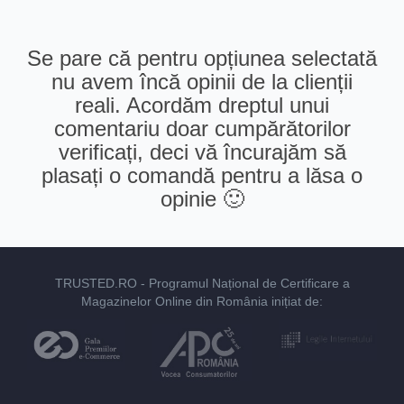
Se pare că pentru opțiunea selectată
nu avem încă opinii de la clienții
reali. Acordăm dreptul unui
comentariu doar cumpărătorilor
verificați, deci vă încurajăm să
plasați o comandă pentru a lăsa o
opinie 🙂
TRUSTED.RO
- Programul Național de Certificare a
Magazinelor Online din România inițiat de: