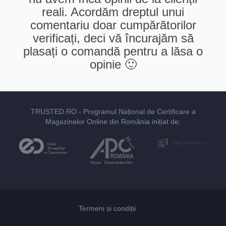
reali. Acordăm dreptul unui
comentariu doar cumpărătorilor
verificați, deci vă încurajăm să
plasați o comandă pentru a lăsa o
opinie 🙂
TRUSTED.RO
- Programul Național de Certificare a
Magazinelor Online din România inițiat de:
Termeni și condiții