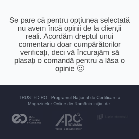
Se pare că pentru opțiunea selectată
nu avem încă opinii de la clienții
reali. Acordăm dreptul unui
comentariu doar cumpărătorilor
verificați, deci vă încurajăm să
plasați o comandă pentru a lăsa o
opinie 🙂
TRUSTED.RO
- Programul Național de Certificare a
Magazinelor Online din România inițiat de: