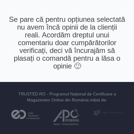
Se pare că pentru opțiunea selectată
nu avem încă opinii de la clienții
reali. Acordăm dreptul unui
comentariu doar cumpărătorilor
verificați, deci vă încurajăm să
plasați o comandă pentru a lăsa o
opinie 🙂
TRUSTED.RO
- Programul Național de Certificare a
Magazinelor Online din România inițiat de: