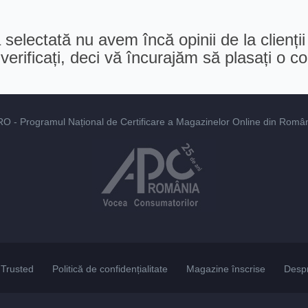
selectată nu avem încă opinii de la clienții
erificați, deci vă încurajăm să plasați o 
RO
- Programul Național de Certificare a Magazinelor Online din România
Trusted
Politică de confidențialitate
Magazine înscrise
Desp