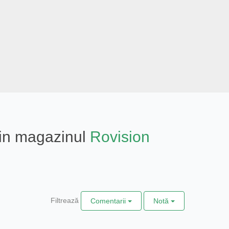
 din magazinul
Rovision
Filtrează
Comentarii
Notă