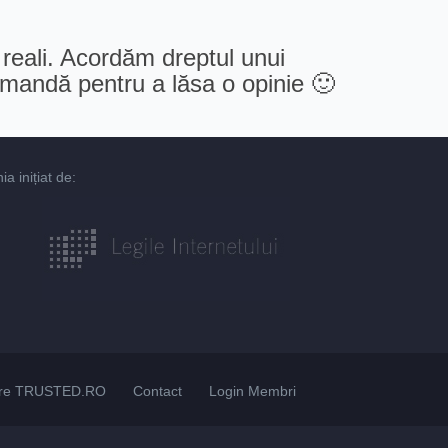
 reali. Acordăm dreptul unui
comandă pentru a lăsa o opinie 🙂
 inițiat de:
re TRUSTED.RO
Contact
Login Membri