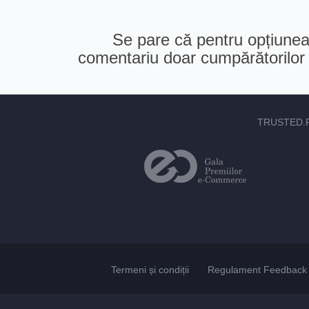
Se pare că pentru opțiunea 
comentariu doar cumpărătorilor v
TRUSTED.
Termeni și condiții
Regulament Feedback 