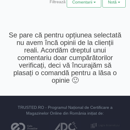
Filtrează
Comentarii
Notă
Se pare că pentru opțiunea selectată
nu avem încă opinii de la clienții
reali. Acordăm dreptul unui
comentariu doar cumpărătorilor
verificați, deci vă încurajăm să
plasați o comandă pentru a lăsa o
opinie 🙂
TRUSTED.RO
- Programul Național de Certificare a
Magazinelor Online din România inițiat de: