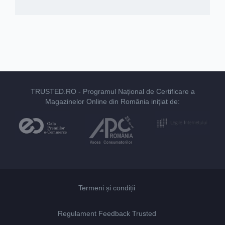
TRUSTED.RO
- Programul Național de Certificare a
Magazinelor Online din România inițiat de:
Termeni și condiții
Regulament Feedback Trusted