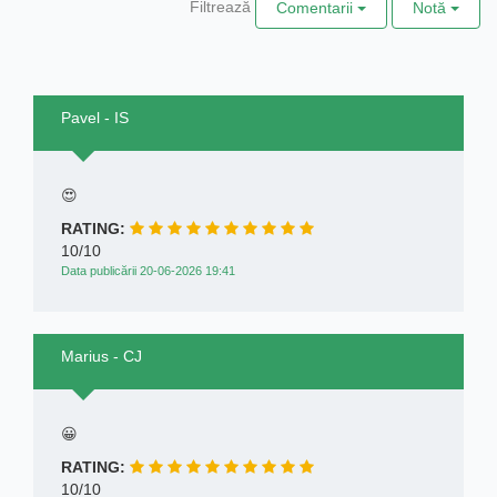
Filtrează
Comentarii
Notă
Pavel - IS
😍
RATING:
10/10
Data publicării 20-06-2026 19:41
Marius - CJ
😀
RATING:
10/10