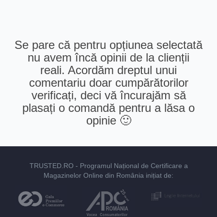
Se pare că pentru opțiunea selectată
nu avem încă opinii de la clienții
reali. Acordăm dreptul unui
comentariu doar cumpărătorilor
verificați, deci vă încurajăm să
plasați o comandă pentru a lăsa o
opinie 🙂
TRUSTED.RO
- Programul Național de Certificare a
Magazinelor Online din România inițiat de: