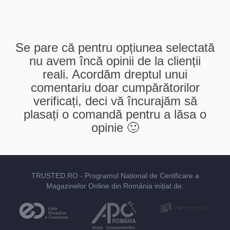
Se pare că pentru opțiunea selectată
nu avem încă opinii de la clienții
reali. Acordăm dreptul unui
comentariu doar cumpărătorilor
verificați, deci vă încurajăm să
plasați o comandă pentru a lăsa o
opinie 🙂
TRUSTED.RO
- Programul Național de Certificare a
Magazinelor Online din România inițiat de: