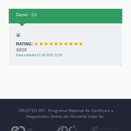
Daniel - DJ
😀
RATING:
10/10
Data publicării 01-09-2025 12:34
TRUSTED.RO
- Programul Național de Certificare a
Magazinelor Online din România inițiat de: