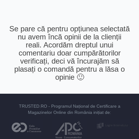
Se pare că pentru opțiunea selectată
nu avem încă opinii de la clienții
reali. Acordăm dreptul unui
comentariu doar cumpărătorilor
verificați, deci vă încurajăm să
plasați o comandă pentru a lăsa o
opinie 🙂
TRUSTED.RO
- Programul Național de Certificare a
Magazinelor Online din România inițiat de: