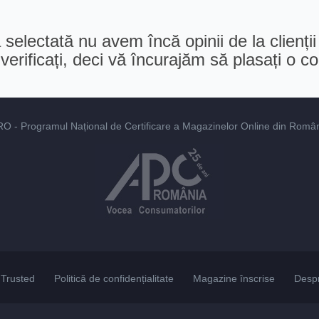
selectată nu avem încă opinii de la clienții
erificați, deci vă încurajăm să plasați o 
RO
- Programul Național de Certificare a Magazinelor Online din România
Trusted
Politică de confidențialitate
Magazine înscrise
Desp