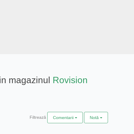
 din magazinul
Rovision
Filtrează
Comentarii
Notă