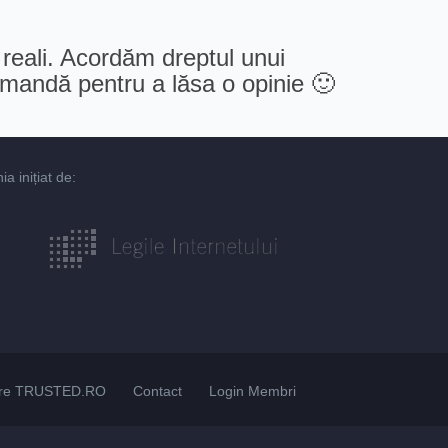
 reali. Acordăm dreptul unui
comandă pentru a lăsa o opinie 🙂
 inițiat de:
re TRUSTED.RO
Contact
Login Membri