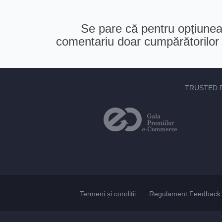
Se pare că pentru opțiunea 
comentariu doar cumpărătorilor v
TRUSTED.
Termeni și condiții
Regulament Feedback 