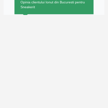
Opinia clientului Ionut din Bucuresti pentru
Sneakerit
Super ok totul
RATING:
10/10
Data publicării 22-02-2026 06:30
Opinia clientului Anonim din Mures pentru
Sneakerit
Totul este ok😀
RATING:
10/10
Data publicării 17-02-2026 00:20