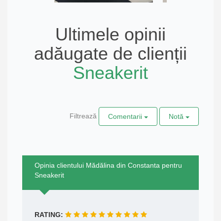
Ultimele opinii
adăugate de clienții
Sneakerit
Filtrează
Comentarii
Notă
Opinia clientului Mădălina din Constanta pentru
Sneakerit
RATING: