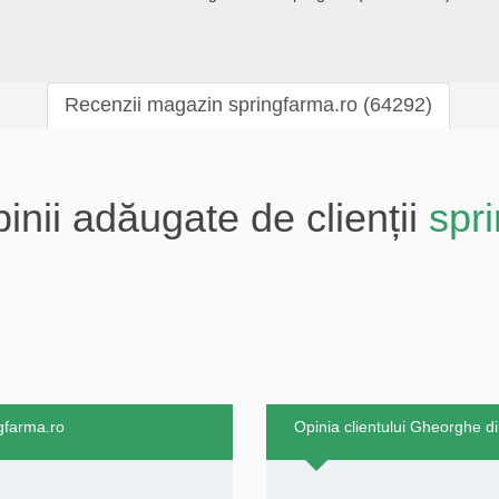
Recenzii magazin springfarma.ro (64292)
pinii adăugate de clienții
spr
ngfarma.ro
Opinia clientului Gheorghe d