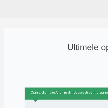
Ultimele o
Opinia clientului Anonim din Bucuresti pentru spri