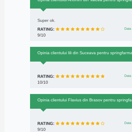
Super ok.
RATING:
Data 
9/10
Opinia clientului lili din Suceava pentru springfarm
RATING:
Data 
10/10
Opinia clientului Flavius din Brasov pentru springf
RATING:
Data 
9/10