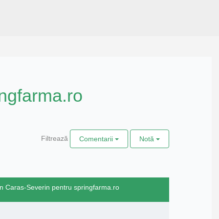
ingfarma.ro
Filtrează
Comentarii
Notă
in Caras-Severin pentru springfarma.ro