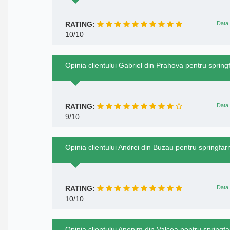
RATING:
Data 
10/10
Opinia clientului Gabriel din Prahova pentru sprin
RATING:
Data 
9/10
Opinia clientului Andrei din Buzau pentru springfa
RATING:
Data 
10/10
Opinia clientului Anonim din Valcea pentru springf