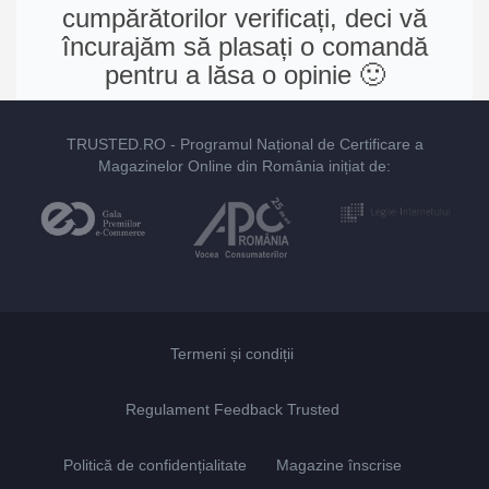
cumpărătorilor verificați, deci vă
încurajăm să plasați o comandă
pentru a lăsa o opinie 🙂
TRUSTED.RO
- Programul Național de Certificare a
Magazinelor Online din România inițiat de:
Termeni și condiții
Regulament Feedback Trusted
Politică de confidențialitate
Magazine înscrise