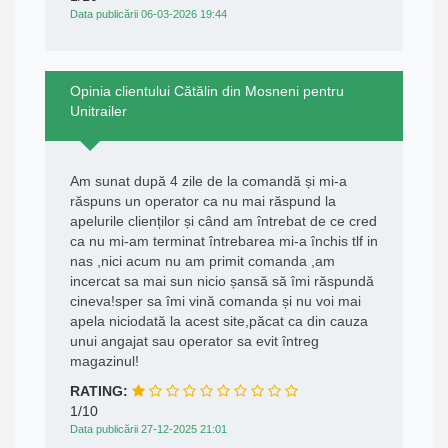
Data publicării 06-03-2026 19:44
Opinia clientului Cătălin din Mosneni pentru
Unitrailer
Am sunat după 4 zile de la comandă și mi-a
răspuns un operator ca nu mai răspund la
apelurile clienților și când am întrebat de ce cred
ca nu mi-am terminat întrebarea mi-a închis tlf in
nas ,nici acum nu am primit comanda ,am
incercat sa mai sun nicio șansă să îmi răspundă
cineva!sper sa îmi vină comanda și nu voi mai
apela niciodată la acest site,păcat ca din cauza
unui angajat sau operator sa evit întreg
magazinul!
RATING:
1/10
Data publicării 27-12-2025 21:01