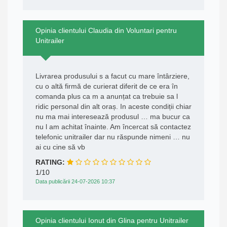
Opinia clientului Claudia din Voluntari pentru
Unitrailer
Livrarea produsului s a facut cu mare întârziere,
cu o altă firmă de curierat diferit de ce era în
comanda plus ca m a anunțat ca trebuie sa l
ridic personal din alt oraș. In aceste condiții chiar
nu ma mai interesează produsul … ma bucur ca
nu l am achitat înainte. Am încercat să contactez
telefonic unitrailer dar nu răspunde nimeni … nu
ai cu cine să vb
RATING:
1/10
Data publicării 24-07-2026 10:37
Opinia clientului Ionut din Glina pentru Unitrailer