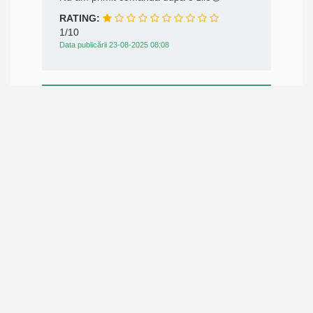
RATING:
1/10
Data publicării 23-08-2025 08:08
Opinia clientului Anonim din Curtea De
Argeş pentru Unitrailer
Nu mi-a ajuns comanda nici dupa 13
zile....nu raspunde nimeni la telefon...😠
RATING:
2/10
Data publicării 20-08-2025 15:52
Opinia clientului Dumitru din Lipanescu
pentru Unitrailer