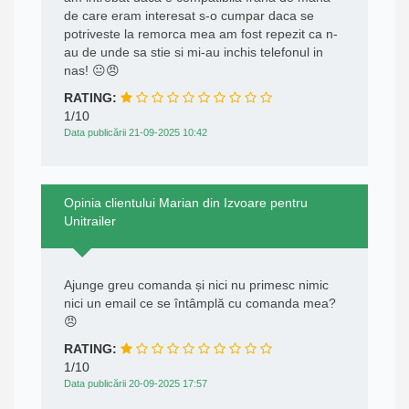
de care eram interesat s-o cumpar daca se
potriveste la remorca mea am fost repezit ca n-
au de unde sa stie si mi-au inchis telefonul in
nas! 😐😠
RATING:
1/10
Data publicării 21-09-2025 10:42
Opinia clientului Marian din Izvoare pentru
Unitrailer
Ajunge greu comanda și nici nu primesc nimic
nici un email ce se întâmplă cu comanda mea?
😠
RATING:
1/10
Data publicării 20-09-2025 17:57