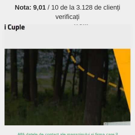
Nota:
9,01
/ 10 de la
3.128
de clienți
verificați
Află datele de contact ale magazinului și firma care îl