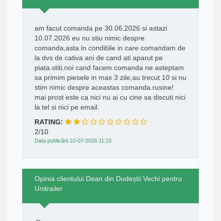
am facut comanda pe 30.06.2026 si astazi
10.07.2026 eu nu stiu nimic despre
comanda,asta in conditiile in care comandam de
la dvs de cativa ani de cand ati aparut pe
piata.stiti,noi cand facem comanda ne asteptam
sa primim piesele in max 3 zile,au trecut 10 si nu
stim nimic despre aceastas comanda.rusine!
mai prost este ca nici nu ai cu cine sa discuti nici
la tel si nici pe email.
RATING:
2/10
Data publicării 10-07-2026 11:10
Opinia clientului Dean din Dudeștii Vechi pentru
Unitrailer