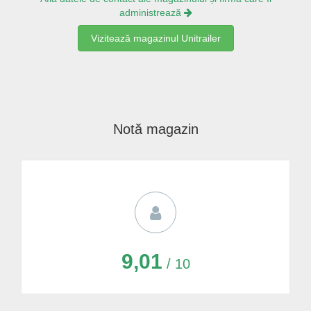
administrează
Vizitează magazinul Unitrailer
Notă magazin
9,01
/ 10