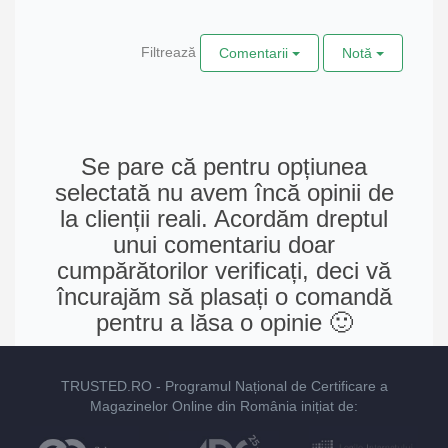
Filtrează
Comentarii
Notă
Se pare că pentru opțiunea
selectată nu avem încă opinii de
la clienții reali. Acordăm dreptul
unui comentariu doar
cumpărătorilor verificați, deci vă
încurajăm să plasați o comandă
pentru a lăsa o opinie 🙂
TRUSTED.RO
- Programul Național de Certificare a
Magazinelor Online din România inițiat de: