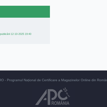
publicării 12-10-2025 19:40
RO
- Programul Național de Certificare a Magazinelor Online din România