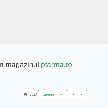
din magazinul
pfarma.ro
Filtrează
Comentarii
Notă