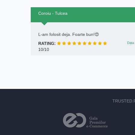
Coroiu - Tulcea
L-am folosit deja. Foarte bun!😍
RATING:
Data 
10/10
TRUSTED.