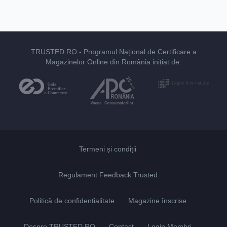
TRUSTED.RO
- Programul Național de Certificare a
Magazinelor Online din România inițiat de:
Termeni și condiții
Regulament Feedback Trusted
Politică de confidențialitate
Magazine înscrise
Despre TRUSTED.RO
Contact
Login Membri