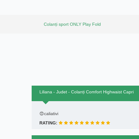
Colanți sport ONLY Play Fold
Liliana - Judet - Colanți Comfort Highwaist Capri
😍caliativi
RATING: