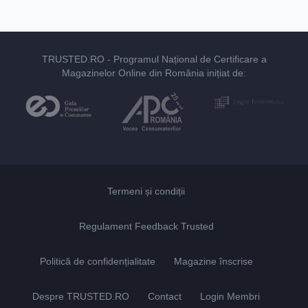
TRUSTED.RO
- Programul Național de Certificare a
Magazinelor Online din România inițiat de:
Termeni și condiții
Regulament Feedback Trusted
Politică de confidențialitate
Magazine înscrise
Despre TRUSTED.RO
Contact
Login Membri