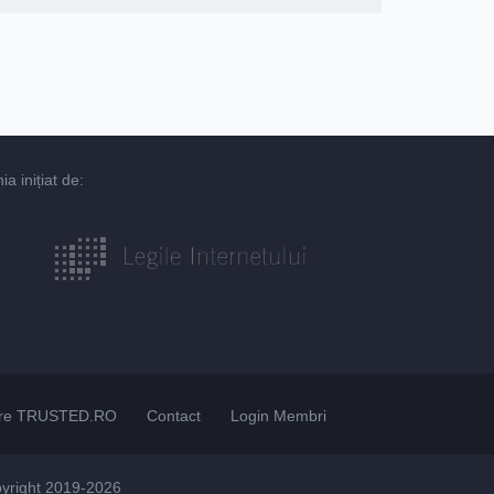
 inițiat de:
re TRUSTED.RO
Contact
Login Membri
pyright 2019-2026