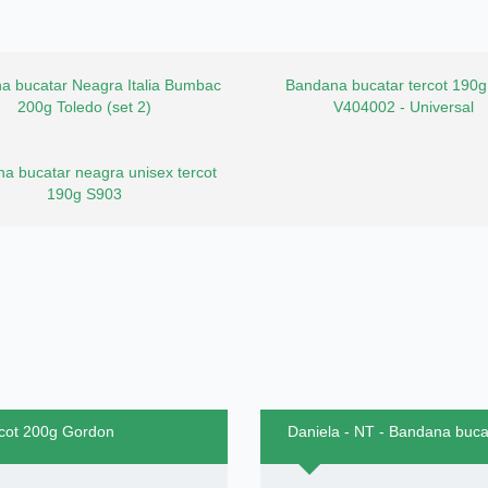
a bucatar Neagra Italia Bumbac
Bandana bucatar tercot 190g
200g Toledo (set 2)
V404002 - Universal
a bucatar neagra unisex tercot
190g S903
rcot 200g Gordon
Daniela - NT - Bandana buca