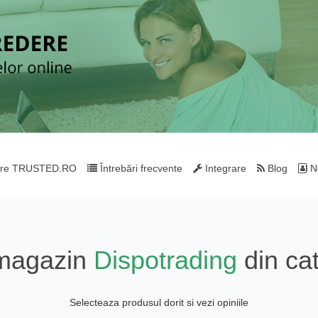
re TRUSTED.RO
Întrebări frecvente
Integrare
Blog
Ne
 magazin
Dispotrading
din ca
Selecteaza produsul dorit si vezi opiniile