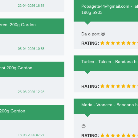
22-04-2026 16:58
Popageta44@gmail.com - Ialo
190g S903
ercot 200g Gordon
Da o port.😍
RATING:
05-04-2026 10:55
Turlica - Tulcea - Bandana 
rcot 200g Gordon
RATING:
25-03-2026 12:28
Maria - Vrancea - Bandana b
t 200g Gordon
😍
18-03-2026 07:27
RATING: