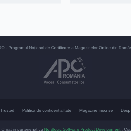
RO
- Programul Național de Certificare a Magazinelor Online din România
Trusted
Politică de confidențialitate
Magazine înscrise
Desp
. Creat in parteneriat cu
Nordlogic Software Product Development
. Co