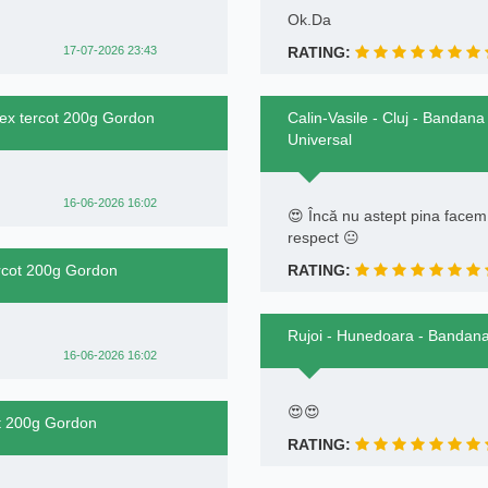
Ok.Da
17-07-2026 23:43
RATING:
sex tercot 200g Gordon
Calin-Vasile - Cluj - Bandan
Universal
16-06-2026 16:02
😍 Încă nu astept pina facem 
respect 😐
rcot 200g Gordon
RATING:
Rujoi - Hunedoara - Bandana
16-06-2026 16:02
😍😍
ot 200g Gordon
RATING: