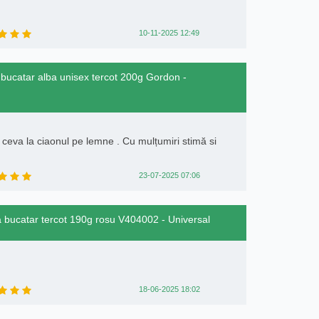
10-11-2025 12:49
a bucatar alba unisex tercot 200g Gordon -
ceva la ciaonul pe lemne . Cu mulțumiri stimă si
23-07-2025 07:06
 bucatar tercot 190g rosu V404002 - Universal
18-06-2025 18:02