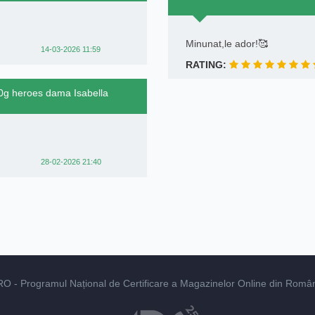
Minunat,le ador!🥰
14-03-2026 11:59
RATING:
70g heroes dama Isabella
28-02-2026 21:40
RO
- Programul Național de Certificare a Magazinelor Online din România