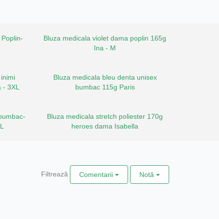
 Poplin-
Bluza medicala violet dama poplin 165g
Ina - M
inimi
Bluza medicala bleu denta unisex
 - 3XL
bumbac 115g Paris
 bumbac-
Bluza medicala stretch poliester 170g
XL
heroes dama Isabella
Filtrează
Comentarii
Notă