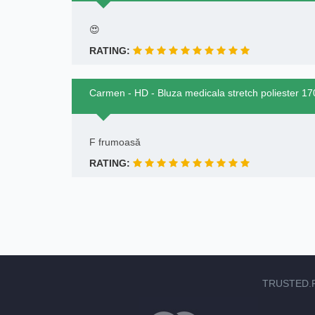
😍
RATING:
Carmen - HD - Bluza medicala stretch poliester 1
F frumoasă
RATING:
TRUSTED.