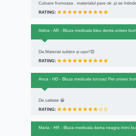
Culoare frumoasa , materialul pare ok ,și se întind
RATING:
Adina - AR - Bluza medicala bleu denta unisex bu
Da.Material subțire și ușor!😍
RATING:
Anca - HD - Bluza medicala turcoaz Pet unisex bu
De calitate 😀
RATING:
Maria - HR - Bluza medicala dama neagra inimi 