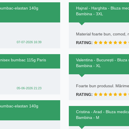
 bumbac-elastan 140g
Hajnal - Harghita - Bluza m
Bambina - 3XL
Material foarte bun, comod,
07-07-2026 16:39
RATING:
 unisex bumbac 115g Paris
Valentina - București - Bluz
Bambina - XL
Foarte bun produsul. Mărimea
05-06-2026 21:23
RATING:
 bumbac-elastan 140g
Cristina - Arad - Bluza medi
Bambina - M