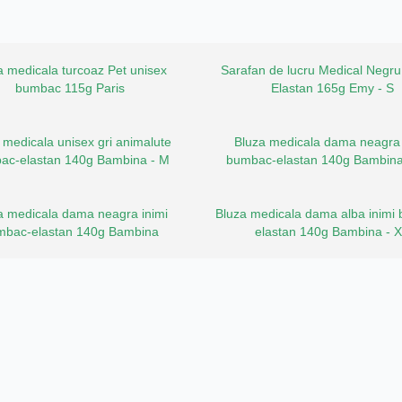
a medicala turcoaz Pet unisex
Sarafan de lucru Medical Negru
bumbac 115g Paris
Elastan 165g Emy - S
 medicala unisex gri animalute
Bluza medicala dama neagra 
ac-elastan 140g Bambina - M
bumbac-elastan 140g Bambina
a medicala dama neagra inimi
Bluza medicala dama alba inimi
mbac-elastan 140g Bambina
elastan 140g Bambina - 