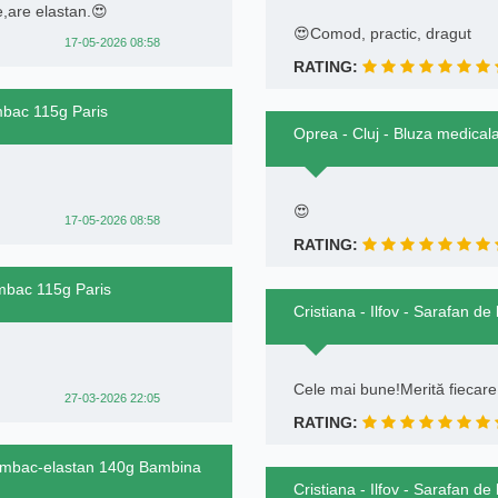
e,are elastan.😍
😍Comod, practic, dragut
17-05-2026 08:58
RATING:
mbac 115g Paris
Oprea - Cluj - Bluza medical
😍
17-05-2026 08:58
RATING:
mbac 115g Paris
Cristiana - Ilfov - Sarafan d
Cele mai bune!Merită fiecare
27-03-2026 22:05
RATING:
bumbac-elastan 140g Bambina
Cristiana - Ilfov - Sarafan d