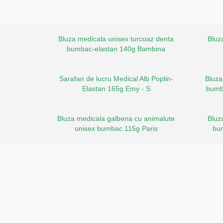
Bluza medicala unisex turcoaz denta
Bluz
bumbac-elastan 140g Bambina
Sarafan de lucru Medical Alb Poplin-
Bluza
Elastan 165g Emy - S
bumb
Bluza medicala galbena cu animalute
Bluz
unisex bumbac 115g Paris
bu