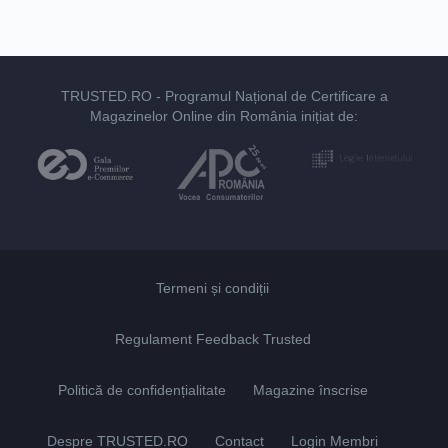
TRUSTED.RO
- Programul Național de Certificare a
Magazinelor Online din România inițiat de:
Termeni și condiții
Regulament Feedback Trusted
Politică de confidențialitate
Magazine înscrise
Despre TRUSTED.RO
Contact
Login Membri