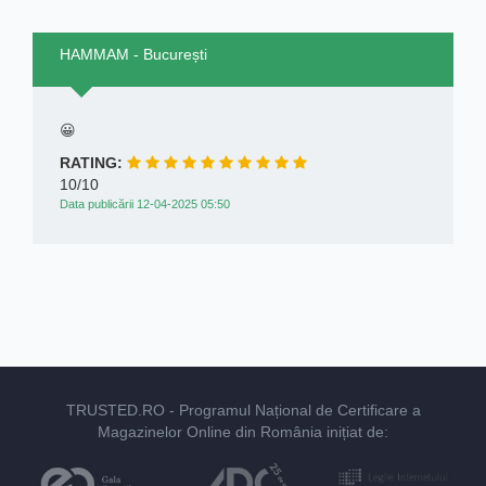
HAMMAM - București
😀
RATING:
10/10
Data publicării 12-04-2025 05:50
TRUSTED.RO
- Programul Național de Certificare a
Magazinelor Online din România inițiat de: