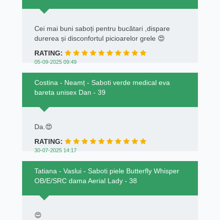
Cei mai buni saboți pentru bucătari ,dispare
durerea și disconfortul picioarelor grele 😍
RATING:
05-09-2025 09:49
Costina - Neamț - Saboti verde medical eva
bareta unisex Dan - 39
Da.😍
RATING:
30-07-2025 14:17
Tatiana - Vaslui - Saboti piele Butterfly Whisper
OB/E/SRC dama Aerial Lady - 38
😍