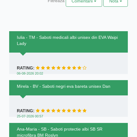
Filtrează
Comentarii
Notă
Iulia - TM - Saboti medicali albi unisex din EVA Waipi
Lady
RATING:
06-08-2026 20:02
Mirela - BV - Saboti negri eva bareta unisex Dan
RATING:
25-07-2026 00:57
Ana-Maria - SB - Saboti protectie albi SB SR
microfibra BM Roslyn