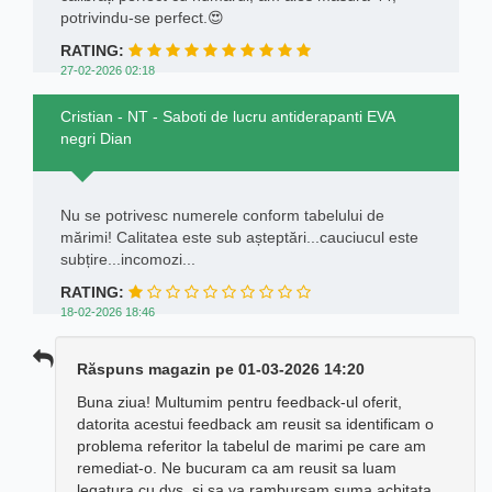
potrivindu-se perfect.😍
RATING:
27-02-2026 02:18
Cristian - NT - Saboti de lucru antiderapanti EVA
negri Dian
Nu se potrivesc numerele conform tabelului de
mărimi! Calitatea este sub așteptări...cauciucul este
subțire...incomozi...
RATING:
18-02-2026 18:46
Răspuns magazin pe 01-03-2026 14:20
Buna ziua! Multumim pentru feedback-ul oferit,
datorita acestui feedback am reusit sa identificam o
problema referitor la tabelul de marimi pe care am
remediat-o. Ne bucuram ca am reusit sa luam
legatura cu dvs. si sa va rambursam suma achitata