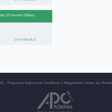
inta 10 microni 100buc
13-04-2026 06:12
RO
- Programul Național de Certificare a Magazinelor Online din România