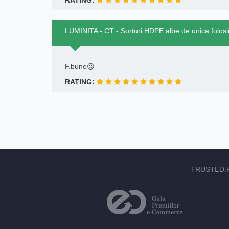
RATING:
LUMINITA - CT - Sorturi HDPE albe de unica folos
F.bune😍
RATING:
TRUSTED.