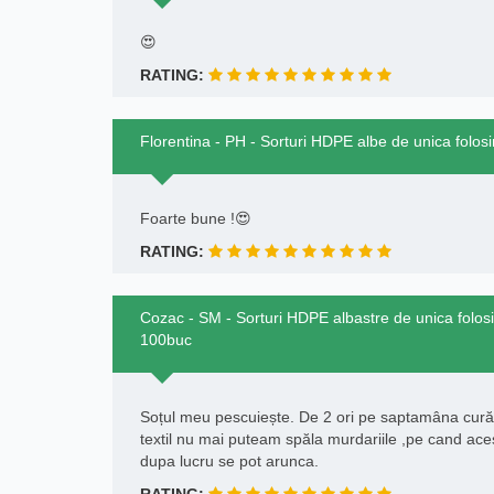
😍
RATING:
Florentina - PH - Sorturi HDPE albe de unica folos
Foarte bune !😍
RATING:
Cozac - SM - Sorturi HDPE albastre de unica folosi
100buc
Soțul meu pescuiește. De 2 ori pe saptamâna curățā
textil nu mai puteam spăla murdariile ,pe cand aces
dupa lucru se pot arunca.