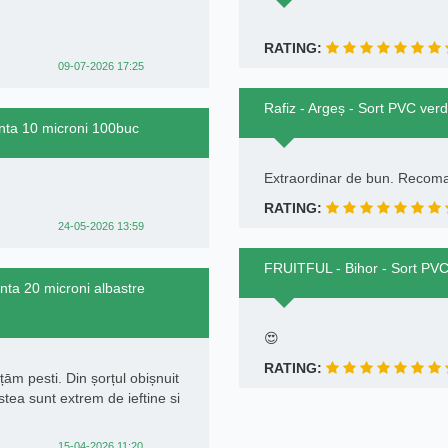
RATING:
09-07-2026 17:25
Rafiz - Argeș - Sort PVC v
inta 10 microni 100buc
Extraordinar de bun. Recom
RATING:
24-05-2026 13:59
FRUITFUL - Bihor - Sort P
nta 20 microni albastre
😍
RATING:
m pesti. Din șorțul obișnuit
tea sunt extrem de ieftine si
15-04-2026 11:20