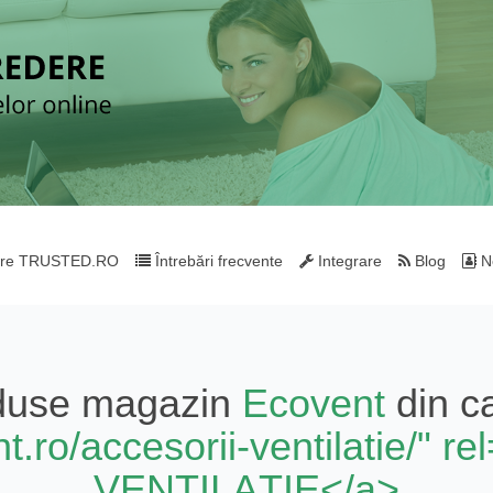
re TRUSTED.RO
Întrebări frecvente
Integrare
Blog
Ne
oduse magazin
Ecovent
din c
nt.ro/accesorii-ventilatie/"
VENTILAȚIE</a>