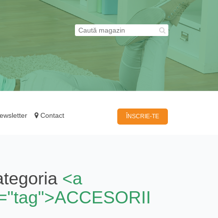
wsletter
Contact
ÎNSCRIE-TE
ategoria
<a
 rel="tag">ACCESORII