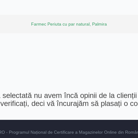
Farmec Periuta cu par natural, Palmira
selectată nu avem încă opinii de la clienții
erificați, deci vă încurajăm să plasați o 
RO
- Programul Național de Certificare a Magazinelor Online din România