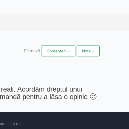
Filtrează
Comentarii
Notă
 reali. Acordăm dreptul unui
comandă pentru a lăsa o opinie 🙂
 inițiat de: