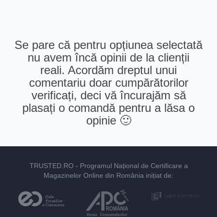
Se pare că pentru opțiunea selectată
nu avem încă opinii de la clienții
reali. Acordăm dreptul unui
comentariu doar cumpărătorilor
verificați, deci vă încurajăm să
plasați o comandă pentru a lăsa o
opinie 🙂
TRUSTED.RO
- Programul Național de Certificare a
Magazinelor Online din România inițiat de: