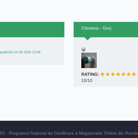
Chiretoiu - Gorj
😀
publicării 24-08-2025 13:48
RATING:
10/10
RO
- Programul Național de Certificare a Magazinelor Online din România