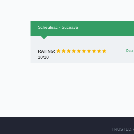
Scheuleac - Suceava
RATING:
Data 
10/10
TRUSTED.