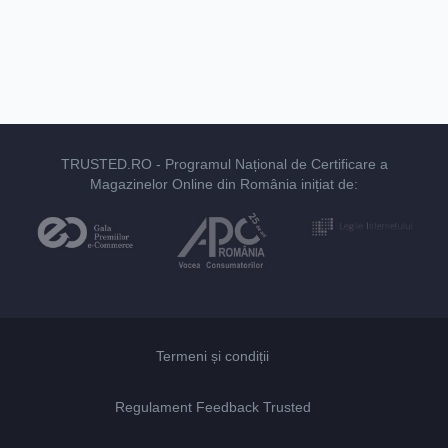
TRUSTED.RO
- Programul Național de Certificare a
Magazinelor Online din România inițiat de:
Termeni și condiții
Regulament Feedback Trusted