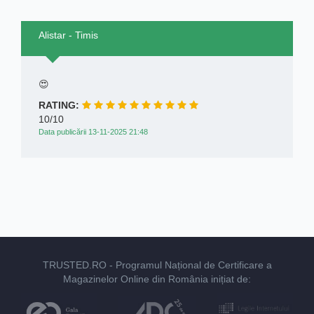
Alistar - Timis
😍
RATING:
10/10
Data publicării 13-11-2025 21:48
TRUSTED.RO
- Programul Național de Certificare a
Magazinelor Online din România inițiat de: