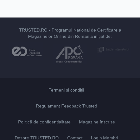
TRUSTED.RO
- Programul Național de Certificare a
Magazinelor Online din România inițiat de:
Termeni și condiții
Regulament Feedback Trusted
Politică de confidențialitate
Magazine înscrise
Despre TRUSTED.RO
Contact
Login Membri