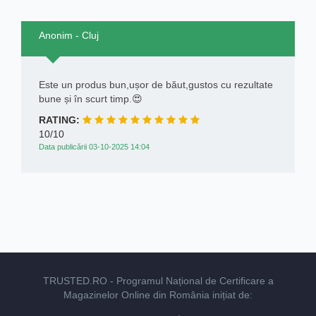
Anonim - Cluj
Este un produs bun,ușor de băut,gustos cu rezultate
bune și în scurt timp.😍
RATING:
10/10
Data publicării 03-10-2025 14:04
TRUSTED.RO
- Programul Național de Certificare a
Magazinelor Online din România inițiat de: