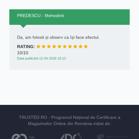
PREDESCU - Mehedinti
Da, am folosit și observ ca își face efectul.
RATING:
10/10
Data publicării 12-04-2026 10:13
TRUSTED.RO
- Programul Național de Certificare a
Magazinelor Online din România inițiat de: