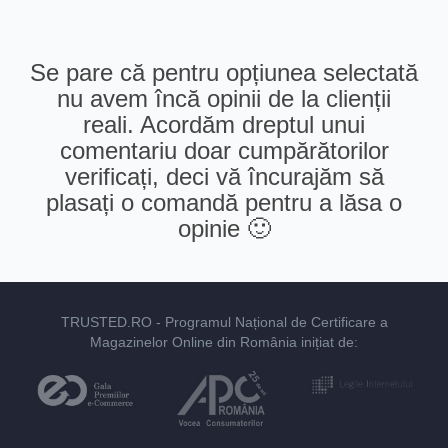
Se pare că pentru opțiunea selectată
nu avem încă opinii de la clienții
reali. Acordăm dreptul unui
comentariu doar cumpărătorilor
verificați, deci vă încurajăm să
plasați o comandă pentru a lăsa o
opinie 🙂
TRUSTED.RO
- Programul Național de Certificare a
Magazinelor Online din România inițiat de: