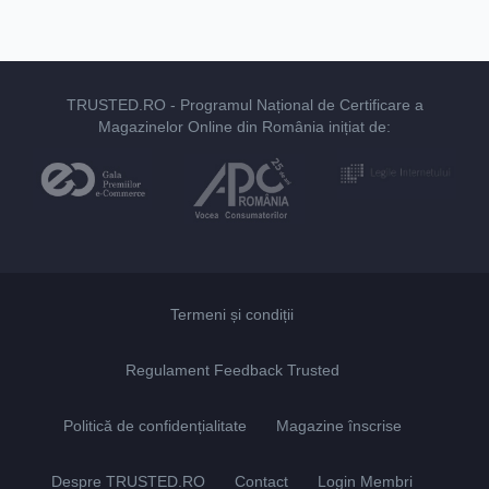
TRUSTED.RO
- Programul Național de Certificare a
Magazinelor Online din România inițiat de:
Termeni și condiții
Regulament Feedback Trusted
Politică de confidențialitate
Magazine înscrise
Despre TRUSTED.RO
Contact
Login Membri