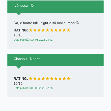
Ivănescu - Olt
Da, e foarte util...sigur o să mai cumpăr😍
RATING:
10/10
Data publicării 17-03-2026 08:41
Ciobanu - Neamt
RATING:
10/10
Data publicării 05-08-2025 22:28